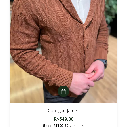
Cardigan James
R$549,00
5
x de
R$109,80
sem juros