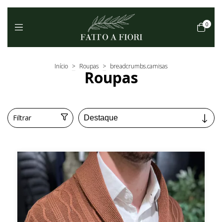
0
Início
>
Roupas
>
breadcrumbs.camisas
Roupas
Filtrar