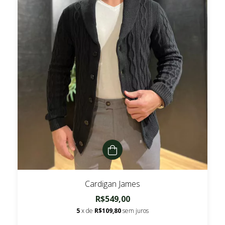
Cardigan James
R$549,00
5
x de
R$109,80
sem juros